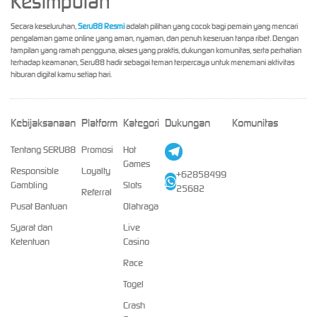
Kesimpulan
Secara keseluruhan,
Seru88 Resmi
adalah pilihan yang cocok bagi pemain yang mencari
pengalaman game online yang aman, nyaman, dan penuh keseruan tanpa ribet. Dengan
tampilan yang ramah pengguna, akses yang praktis, dukungan komunitas, serta perhatian
terhadap keamanan, Seru88 hadir sebagai teman terpercaya untuk menemani aktivitas
hiburan digital kamu setiap hari.
Kebijaksanaan
Platform
Kategori
Dukungan
Komunitas
Tentang SERU88
Promosi
Hot
Games
Responsible
Loyalty
+62858499
Gambling
Slots
25682
Referral
Pusat Bantuan
Olahraga
Syarat dan
Live
Ketentuan
Casino
Race
Togel
Crash