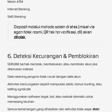
Mesin ATM
Internet Banking
SMS Banking
Deposit melalui metode selain di atas (misal via
agen tidak resmi, QR tak terverifikasi, dll) akan
ditolak
.
6. Deteksi Kecurangan & Pemblokiran
SERU88 berhak menolak, membekukan, atau memblokir akun jika
ditemukan indikasi:
Data rekening pengirim tidak cocok dengan data akun
Aktivitas mencurigakan seperti manipulasi saldo, bonus hunting, atau
betting syndicate
Menggunakan software ilegal, bot, atau metode otomatis untuk
memasang taruhan
Semua kemenangan yang dihasilkan dari aktivitas tidak wajar
akan