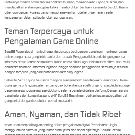
tentu ingin merasa aman saat mengakses layanan, memahami fitur yang tersedia, dan
mendapatkan arahan yang jelas ketika membutuhkan bantuan. Karena itu, Seru88 Resmi
dibangun dengan konsep yang mengutamakan kemudahan, keamanan, serta
kenyamanan dalam setiap langkah penggunaan.
Teman Terpercaya untuk
Pengalaman Game Online
Seru88 Resmi dapat menjadi teman terpercaya bagi pemain yang ingin menikmati game
online dengan cara yang lebih santai dan terarah. Pengguna tidak perlu bingung mencari
informasi dasar, karena semua kebutuhan utama dibuat agar lebih mudah ditemukan. Mulai
dari akses halaman, informasi layanan, hingga panduan penggunaan, semuanya disusun
dengan tampilan yang praktis dan tidak membingungkan.
Selain itu, Seru88 juga berusaha menjaga suasana bermain tetap menyenangkan. Dalam
dunia game online, pengalaman yang baik bukan hanya soal fitur yang tersedia, tetapi juga
bagaimana pengguna merasa didukung selama berada di dalam platform. Dengan sistem
yang tertata dan komunitas yang aktif, Seru88 Resmi memberikan kesan sebagai tempat
yang dekat dengan kebutuhan pemain masa kini.
Aman, Nyaman, dan Tidak Ribet
Keamanan menjadi bagian penting dalam pengalaman digital. Pemain tentu ingin
menggunakan platform yang terasa stabil, jelas, dan dapat dipercaya. Seru88 Resmi
menempatkan faktor keamanan sebagai salah satu prioritas, sehingga pengguna bisa lebih