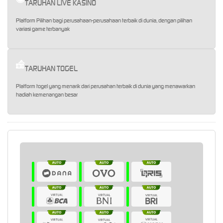
TARUHAN LIVE KASINO
Platform Pilihan bagi perusahaan-perusahaan terbaik di dunia, dengan pilihan
variasi game terbanyak
TARUHAN TOGEL
Platform togel yang menarik dari perusahan terbaik di dunia yang menawarkan
hadiah kemenangan besar