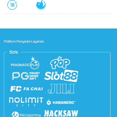
Platform Penyedia Layanan
Slots