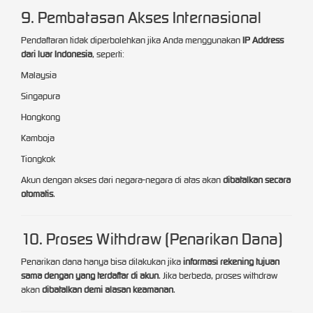
9. Pembatasan Akses Internasional
Pendaftaran tidak diperbolehkan jika Anda menggunakan
IP Address
dari luar Indonesia
, seperti:
Malaysia
Singapura
Hongkong
Kamboja
Tiongkok
Akun dengan akses dari negara-negara di atas akan
dibatalkan secara
otomatis
.
10. Proses Withdraw (Penarikan Dana)
Penarikan dana hanya bisa dilakukan jika
informasi rekening tujuan
sama dengan yang terdaftar di akun
. Jika berbeda, proses withdraw
akan
dibatalkan demi alasan keamanan
.