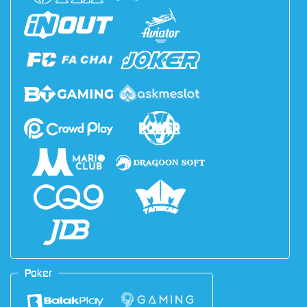
Poker