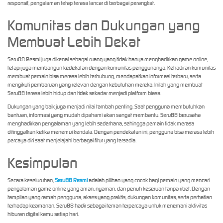
responsif, pengalaman tetap terasa lancar di berbagai perangkat.
Komunitas dan Dukungan yang
Membuat Lebih Dekat
Seru88 Resmi juga dikenal sebagai ruang yang tidak hanya menghadirkan game online,
tetapi juga membangun kedekatan dengan komunitas penggunanya. Kehadiran komunitas
membuat pemain bisa merasa lebih terhubung, mendapatkan informasi terbaru, serta
mengikuti pembaruan yang relevan dengan kebutuhan mereka. Inilah yang membuat
Seru88 terasa lebih hidup dan tidak sekadar menjadi platform biasa.
Dukungan yang baik juga menjadi nilai tambah penting. Saat pengguna membutuhkan
bantuan, informasi yang mudah dipahami akan sangat membantu. Seru88 berusaha
menghadirkan pengalaman yang lebih sederhana, sehingga pemain tidak merasa
ditinggalkan ketika menemui kendala. Dengan pendekatan ini, pengguna bisa merasa lebih
percaya diri saat menjelajahi berbagai fitur yang tersedia.
Kesimpulan
Secara keseluruhan,
Seru88 Resmi
adalah pilihan yang cocok bagi pemain yang mencari
pengalaman game online yang aman, nyaman, dan penuh keseruan tanpa ribet. Dengan
tampilan yang ramah pengguna, akses yang praktis, dukungan komunitas, serta perhatian
terhadap keamanan, Seru88 hadir sebagai teman terpercaya untuk menemani aktivitas
hiburan digital kamu setiap hari.