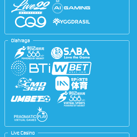
Olahraga
Live Casino