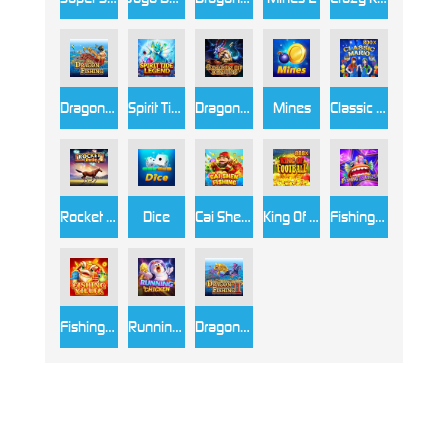
Dragon Fishing
Spirit Tide Legend
Dragon of Demons
Mines
Classic Mario
Rocket Derby
Dice
Cai Shen Fishing
King Of Football
Fishing Disco
Fishing YiLuFa
Running Chicken
Dragon Fishing II