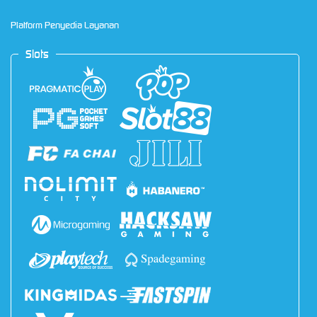
Platform Penyedia Layanan
Slots