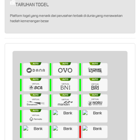
TARUHAN TOGEL
Platform togel yang menarik dari perusahan terbaik di dunia yang menawarkan
hadiah kemenangan besar