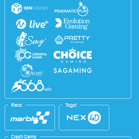
Race
Togel
Crash Game