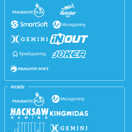
Arcade