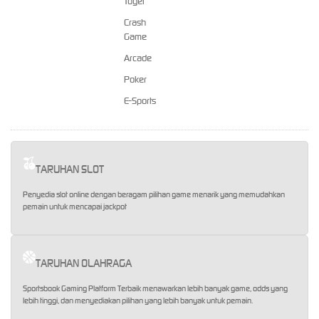
Togel
Crash
Game
Arcade
Poker
E-Sports
TARUHAN SLOT
Penyedia slot online dengan beragam pilihan game menarik yang memudahkan
pemain untuk mencapai jackpot
TARUHAN OLAHRAGA
Sportsbook Gaming Platform Terbaik menawarkan lebih banyak game, odds yang
lebih tinggi, dan menyediakan pilihan yang lebih banyak untuk pemain.