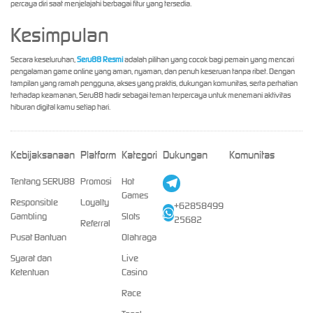
percaya diri saat menjelajahi berbagai fitur yang tersedia.
Kesimpulan
Secara keseluruhan,
Seru88 Resmi
adalah pilihan yang cocok bagi pemain yang mencari
pengalaman game online yang aman, nyaman, dan penuh keseruan tanpa ribet. Dengan
tampilan yang ramah pengguna, akses yang praktis, dukungan komunitas, serta perhatian
terhadap keamanan, Seru88 hadir sebagai teman terpercaya untuk menemani aktivitas
hiburan digital kamu setiap hari.
Kebijaksanaan
Platform
Kategori
Dukungan
Komunitas
Tentang SERU88
Promosi
Hot
Games
Responsible
Loyalty
+62858499
Gambling
Slots
25682
Referral
Pusat Bantuan
Olahraga
Syarat dan
Live
Ketentuan
Casino
Race