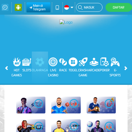
Main di
MASUK
DAFTAR
Telegram
HOT
SLOTS
OLAHRAGA
LIVE
RACE
TOGEL
CRASH
ARCADE
POKER
E-
PROMO
GAMES
CASINO
GAME
SPORTS
i
i
i
i
i
i