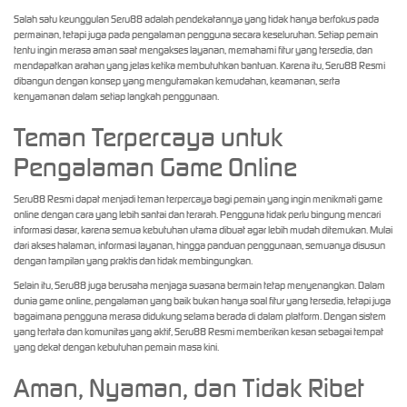
Salah satu keunggulan Seru88 adalah pendekatannya yang tidak hanya berfokus pada
permainan, tetapi juga pada pengalaman pengguna secara keseluruhan. Setiap pemain
tentu ingin merasa aman saat mengakses layanan, memahami fitur yang tersedia, dan
mendapatkan arahan yang jelas ketika membutuhkan bantuan. Karena itu, Seru88 Resmi
dibangun dengan konsep yang mengutamakan kemudahan, keamanan, serta
kenyamanan dalam setiap langkah penggunaan.
Teman Terpercaya untuk
Pengalaman Game Online
Seru88 Resmi dapat menjadi teman terpercaya bagi pemain yang ingin menikmati game
online dengan cara yang lebih santai dan terarah. Pengguna tidak perlu bingung mencari
informasi dasar, karena semua kebutuhan utama dibuat agar lebih mudah ditemukan. Mulai
dari akses halaman, informasi layanan, hingga panduan penggunaan, semuanya disusun
dengan tampilan yang praktis dan tidak membingungkan.
Selain itu, Seru88 juga berusaha menjaga suasana bermain tetap menyenangkan. Dalam
dunia game online, pengalaman yang baik bukan hanya soal fitur yang tersedia, tetapi juga
bagaimana pengguna merasa didukung selama berada di dalam platform. Dengan sistem
yang tertata dan komunitas yang aktif, Seru88 Resmi memberikan kesan sebagai tempat
yang dekat dengan kebutuhan pemain masa kini.
Aman, Nyaman, dan Tidak Ribet