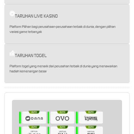
TARUHAN LIVE KASINO
Platform Pilihan bagi perusahaan-perusahaan terbaik di dunia, dengan pilihan
variasi game terbanyak
TARUHAN TOGEL
Platform togel yang menarik dari perusahan terbaik di dunia yang menawarkan
hadiah kemenangan besar