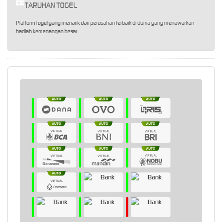
TARUHAN TOGEL
Platform togel yang menarik dari perusahan terbaik di dunia yang menawarkan
hadiah kemenangan besar