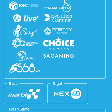
Race
Togel
Crash Game