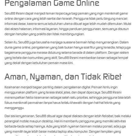
Pengalaman Game Online
Seru88 Resmi dapat menjadi teman terpercaya bagi pemain yang ingin menikmati game
online dengan cara yang lebih santai dan terarah. Pengguna tidak perlu bingung mencari
informasi dasar, karena semua kebutuhan utama dibuat agar lebih mudah ditemukan. Mulai
dari akses halaman, informasi layanan, hingga panduan penggunaan, semuanya disusun
dengan tampilan yang praktis dan tidak membingungkan.
Selain itu, Seru88 juga berusaha menjaga suasana bermain tetap menyenangkan. Dalam
dunia game online, pengalaman yang baik bukan hanya soal fitur yang tersedia, tetapi juga
bagaimana pengguna merasa didukung selama berada di dalam platform. Dengan sistem
yang tertata dan komunitas yang aktif, Seru88 Resmi memberikan kesan sebagai tempat
yang dekat dengan kebutuhan pemain masa kini.
Aman, Nyaman, dan Tidak Ribet
Keamanan menjadi bagian penting dalam pengalaman digital. Pemain tentu ingin
menggunakan platform yang terasa stabil, jelas, dan dapat dipercaya. Seru88 Resmi
menempatkan faktor keamanan sebagai salah satu prioritas, sehingga pengguna bisa lebih
fokus menikmati permainan tanpa harus terlalu khawatir dengan hal-hal teknis yang
mengganggu.
Dari sisi kenyamanan, Seru88 dibuat agar dapat diakses dengan lebih fleksibel, baik melalui
perangkat mobile maupun desktop. Hal ini membantu pengguna yang memiliki aktivitas
berbeda-beda setiap harinya. Ada yang lebih nyaman bermain melalui ponsel, ada juga
yang memilih layar lebih besar melalui laptop atau komputer. Dengan tampilan yang