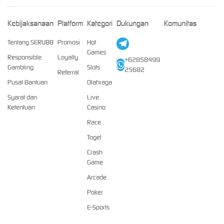
Kebijaksanaan
Platform
Kategori
Dukungan
Komunitas
Tentang SERU88
Promosi
Hot
Games
Responsible
Loyalty
+62858499
Gambling
Slots
25682
Referral
Pusat Bantuan
Olahraga
Syarat dan
Live
Ketentuan
Casino
Race
Togel
Crash
Game
Arcade
Poker
E-Sports