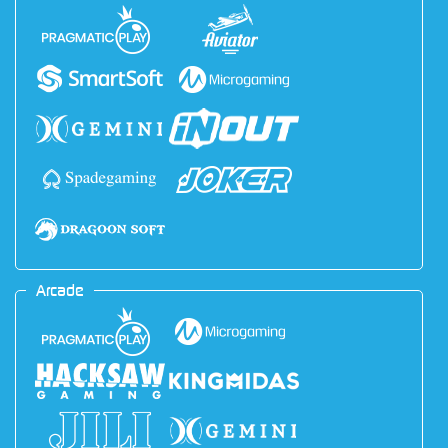
Arcade