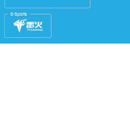
E-Sports