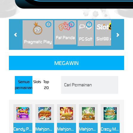
i
i
i
i
i
Facha
Fat Panda
Slot88 x PP
PG Soft
Pragmatic Play
MEGAWIN
Semua
Slots
Top
permainan
20
Candy Paradise 2048
Mahjong Hit +
Mahjong Hit
Mahjong Hit 2
Crazy Mahjong