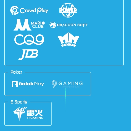
Poker
E-Sports