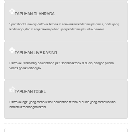
TARUHAN OLAHRAGA
Sportsbook Gaming Platform Terbaik menawarkan lebih banyak game, odds yang
lebih tinggi, dan menyediakan pilihan yang lebih banyak untuk pemain.
TARUHAN LIVE KASINO
Platform Pilihan bagi perusahaan-perusahaan terbaik di dunia, dengan pilihan
variasi game terbanyak
TARUHAN TOGEL
Platform togel yang menarik dari perusahan terbaik di dunia yang menawarkan
hadiah kemenangan besar