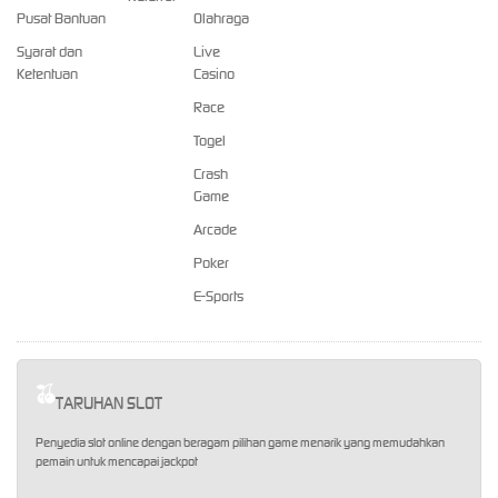
Pusat Bantuan
Olahraga
Syarat dan
Live
Ketentuan
Casino
Race
Togel
Crash
Game
Arcade
Poker
E-Sports
TARUHAN SLOT
Penyedia slot online dengan beragam pilihan game menarik yang memudahkan
pemain untuk mencapai jackpot