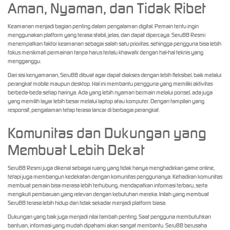
Aman, Nyaman, dan Tidak Ribet
Keamanan menjadi bagian penting dalam pengalaman digital. Pemain tentu ingin
menggunakan platform yang terasa stabil, jelas, dan dapat dipercaya. Seru88 Resmi
menempatkan faktor keamanan sebagai salah satu prioritas, sehingga pengguna bisa lebih
fokus menikmati permainan tanpa harus terlalu khawatir dengan hal-hal teknis yang
mengganggu.
Dari sisi kenyamanan, Seru88 dibuat agar dapat diakses dengan lebih fleksibel, baik melalui
perangkat mobile maupun desktop. Hal ini membantu pengguna yang memiliki aktivitas
berbeda-beda setiap harinya. Ada yang lebih nyaman bermain melalui ponsel, ada juga
yang memilih layar lebih besar melalui laptop atau komputer. Dengan tampilan yang
responsif, pengalaman tetap terasa lancar di berbagai perangkat.
Komunitas dan Dukungan yang
Membuat Lebih Dekat
Seru88 Resmi juga dikenal sebagai ruang yang tidak hanya menghadirkan game online,
tetapi juga membangun kedekatan dengan komunitas penggunanya. Kehadiran komunitas
membuat pemain bisa merasa lebih terhubung, mendapatkan informasi terbaru, serta
mengikuti pembaruan yang relevan dengan kebutuhan mereka. Inilah yang membuat
Seru88 terasa lebih hidup dan tidak sekadar menjadi platform biasa.
Dukungan yang baik juga menjadi nilai tambah penting. Saat pengguna membutuhkan
bantuan, informasi yang mudah dipahami akan sangat membantu. Seru88 berusaha