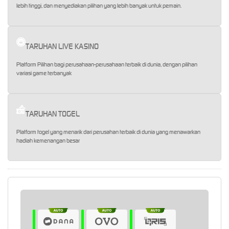
lebih tinggi, dan menyediakan pilihan yang lebih banyak untuk pemain.
TARUHAN LIVE KASINO
Platform Pilihan bagi perusahaan-perusahaan terbaik di dunia, dengan pilihan
variasi game terbanyak
TARUHAN TOGEL
Platform togel yang menarik dari perusahan terbaik di dunia yang menawarkan
hadiah kemenangan besar