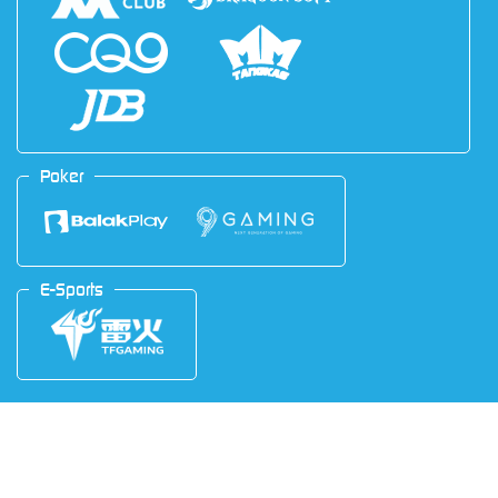
Poker
E-Sports