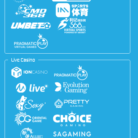
Live Casino