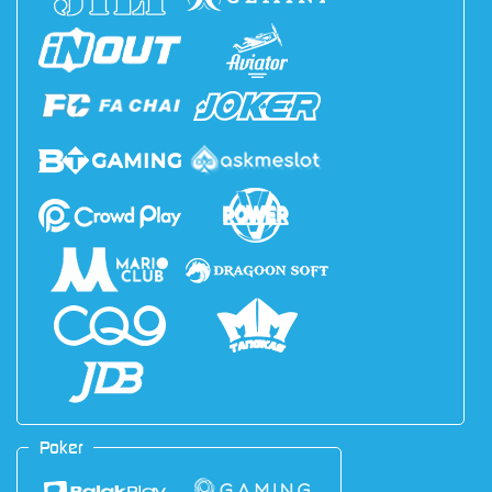
Poker