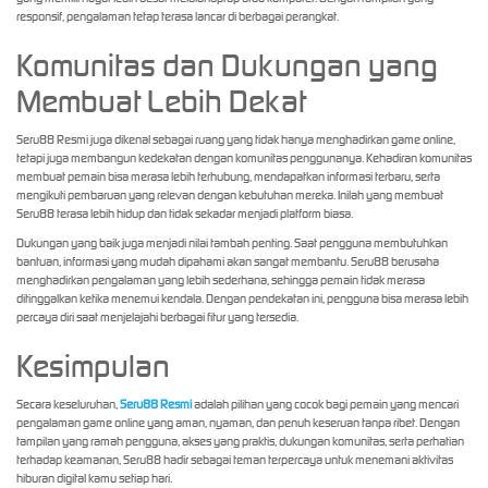
responsif, pengalaman tetap terasa lancar di berbagai perangkat.
Komunitas dan Dukungan yang
Membuat Lebih Dekat
Seru88 Resmi juga dikenal sebagai ruang yang tidak hanya menghadirkan game online,
tetapi juga membangun kedekatan dengan komunitas penggunanya. Kehadiran komunitas
membuat pemain bisa merasa lebih terhubung, mendapatkan informasi terbaru, serta
mengikuti pembaruan yang relevan dengan kebutuhan mereka. Inilah yang membuat
Seru88 terasa lebih hidup dan tidak sekadar menjadi platform biasa.
Dukungan yang baik juga menjadi nilai tambah penting. Saat pengguna membutuhkan
bantuan, informasi yang mudah dipahami akan sangat membantu. Seru88 berusaha
menghadirkan pengalaman yang lebih sederhana, sehingga pemain tidak merasa
ditinggalkan ketika menemui kendala. Dengan pendekatan ini, pengguna bisa merasa lebih
percaya diri saat menjelajahi berbagai fitur yang tersedia.
Kesimpulan
Secara keseluruhan,
Seru88 Resmi
adalah pilihan yang cocok bagi pemain yang mencari
pengalaman game online yang aman, nyaman, dan penuh keseruan tanpa ribet. Dengan
tampilan yang ramah pengguna, akses yang praktis, dukungan komunitas, serta perhatian
terhadap keamanan, Seru88 hadir sebagai teman terpercaya untuk menemani aktivitas
hiburan digital kamu setiap hari.