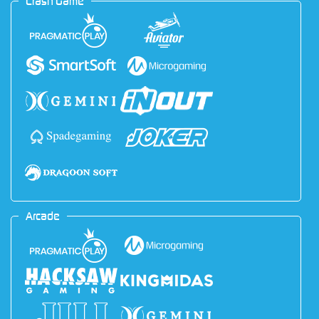
Crash Game
Arcade