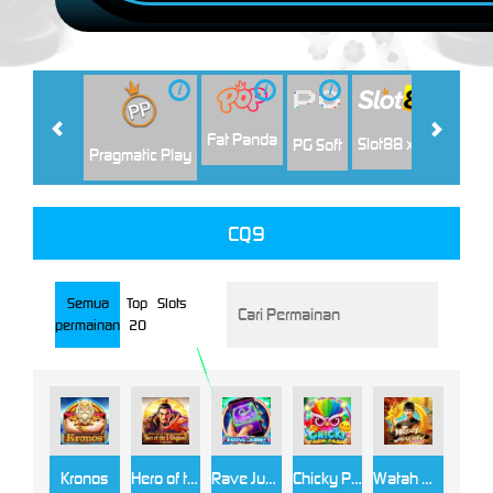
i
i
i
i
i
Facha
Fat Panda
Slot88 x PP
PG Soft
Pragmatic Play
CQ9
Semua
Top
Slots
permainan
20
Kronos
Hero of the 3 Kingdoms - Cao Cao
Rave Jump Mobile
Chicky Parm Parm
Watah Master Turbo