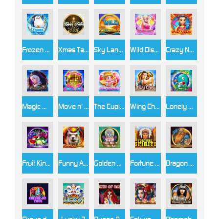
Frozen World
Xmas Tales
Sky Lantern
Wild Disco Night
Crazy Nuozha
Magic World
Move n' Jump
The Cupids
Wing Chun
Lonely Planet
Fruit King II
Funny Alpaca
Golden Mayan
Fortune Spirits
Dragon Hunters