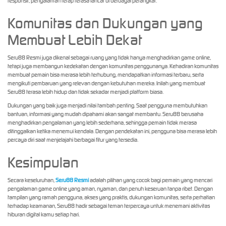
responsif, pengalaman tetap terasa lancar di berbagai perangkat.
Komunitas dan Dukungan yang
Membuat Lebih Dekat
Seru88 Resmi juga dikenal sebagai ruang yang tidak hanya menghadirkan game online,
tetapi juga membangun kedekatan dengan komunitas penggunanya. Kehadiran komunitas
membuat pemain bisa merasa lebih terhubung, mendapatkan informasi terbaru, serta
mengikuti pembaruan yang relevan dengan kebutuhan mereka. Inilah yang membuat
Seru88 terasa lebih hidup dan tidak sekadar menjadi platform biasa.
Dukungan yang baik juga menjadi nilai tambah penting. Saat pengguna membutuhkan
bantuan, informasi yang mudah dipahami akan sangat membantu. Seru88 berusaha
menghadirkan pengalaman yang lebih sederhana, sehingga pemain tidak merasa
ditinggalkan ketika menemui kendala. Dengan pendekatan ini, pengguna bisa merasa lebih
percaya diri saat menjelajahi berbagai fitur yang tersedia.
Kesimpulan
Secara keseluruhan,
Seru88 Resmi
adalah pilihan yang cocok bagi pemain yang mencari
pengalaman game online yang aman, nyaman, dan penuh keseruan tanpa ribet. Dengan
tampilan yang ramah pengguna, akses yang praktis, dukungan komunitas, serta perhatian
terhadap keamanan, Seru88 hadir sebagai teman terpercaya untuk menemani aktivitas
hiburan digital kamu setiap hari.