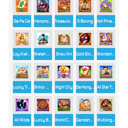
Da Fa Cai
Vampire Kiss
Treasure Pirate
5 Boxing
Hot Pinatas
Loy Krathong
Watah Master
Shou-Xin
Gold Stealer
Wonderland
Lucky Tigers
Striker WILD
Night City
Da Hong Zhong
All Star Team
All Wilds
Lucky Bats
World Cup Russia 2018
Ganesha Jr.
WuKong&Peaches