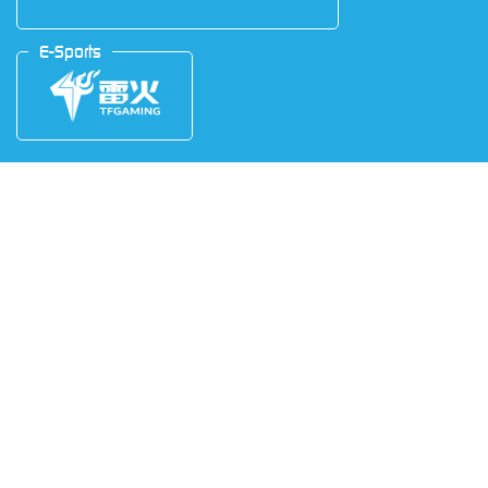
E-Sports