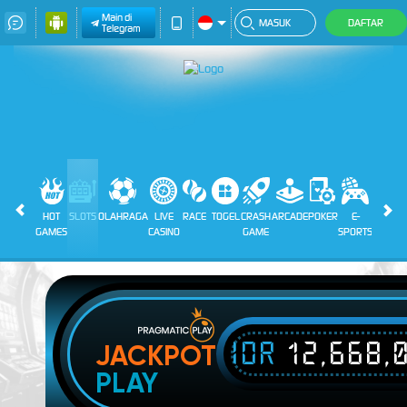
Main di
MASUK
DAFTAR
Telegram
HOT
SLOTS
OLAHRAGA
LIVE
RACE
TOGEL
CRASH
ARCADE
POKER
E-
PROMO
GAMES
CASINO
GAME
SPORTS
IDR
12,668,
JACKPOT
PLAY