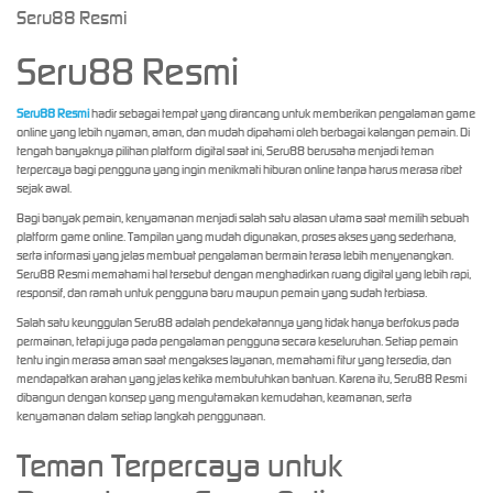
Seru88 Resmi
Seru88 Resmi
Seru88 Resmi
hadir sebagai tempat yang dirancang untuk memberikan pengalaman game
online yang lebih nyaman, aman, dan mudah dipahami oleh berbagai kalangan pemain. Di
tengah banyaknya pilihan platform digital saat ini, Seru88 berusaha menjadi teman
terpercaya bagi pengguna yang ingin menikmati hiburan online tanpa harus merasa ribet
sejak awal.
Bagi banyak pemain, kenyamanan menjadi salah satu alasan utama saat memilih sebuah
platform game online. Tampilan yang mudah digunakan, proses akses yang sederhana,
serta informasi yang jelas membuat pengalaman bermain terasa lebih menyenangkan.
Seru88 Resmi memahami hal tersebut dengan menghadirkan ruang digital yang lebih rapi,
responsif, dan ramah untuk pengguna baru maupun pemain yang sudah terbiasa.
Salah satu keunggulan Seru88 adalah pendekatannya yang tidak hanya berfokus pada
permainan, tetapi juga pada pengalaman pengguna secara keseluruhan. Setiap pemain
tentu ingin merasa aman saat mengakses layanan, memahami fitur yang tersedia, dan
mendapatkan arahan yang jelas ketika membutuhkan bantuan. Karena itu, Seru88 Resmi
dibangun dengan konsep yang mengutamakan kemudahan, keamanan, serta
kenyamanan dalam setiap langkah penggunaan.
Teman Terpercaya untuk