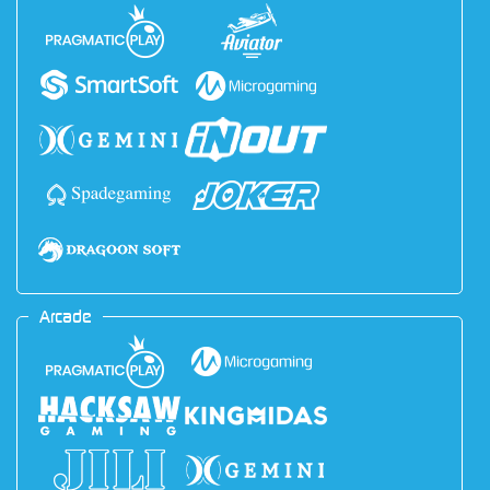
Arcade