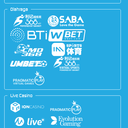
Olahraga
Live Casino