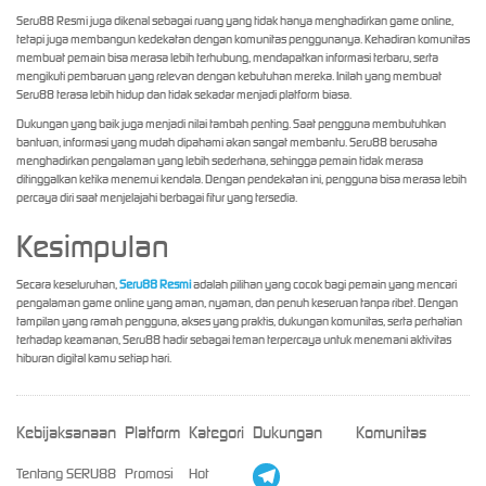
Seru88 Resmi juga dikenal sebagai ruang yang tidak hanya menghadirkan game online,
tetapi juga membangun kedekatan dengan komunitas penggunanya. Kehadiran komunitas
membuat pemain bisa merasa lebih terhubung, mendapatkan informasi terbaru, serta
mengikuti pembaruan yang relevan dengan kebutuhan mereka. Inilah yang membuat
Seru88 terasa lebih hidup dan tidak sekadar menjadi platform biasa.
Dukungan yang baik juga menjadi nilai tambah penting. Saat pengguna membutuhkan
bantuan, informasi yang mudah dipahami akan sangat membantu. Seru88 berusaha
menghadirkan pengalaman yang lebih sederhana, sehingga pemain tidak merasa
ditinggalkan ketika menemui kendala. Dengan pendekatan ini, pengguna bisa merasa lebih
percaya diri saat menjelajahi berbagai fitur yang tersedia.
Kesimpulan
Secara keseluruhan,
Seru88 Resmi
adalah pilihan yang cocok bagi pemain yang mencari
pengalaman game online yang aman, nyaman, dan penuh keseruan tanpa ribet. Dengan
tampilan yang ramah pengguna, akses yang praktis, dukungan komunitas, serta perhatian
terhadap keamanan, Seru88 hadir sebagai teman terpercaya untuk menemani aktivitas
hiburan digital kamu setiap hari.
Kebijaksanaan
Platform
Kategori
Dukungan
Komunitas
Tentang SERU88
Promosi
Hot