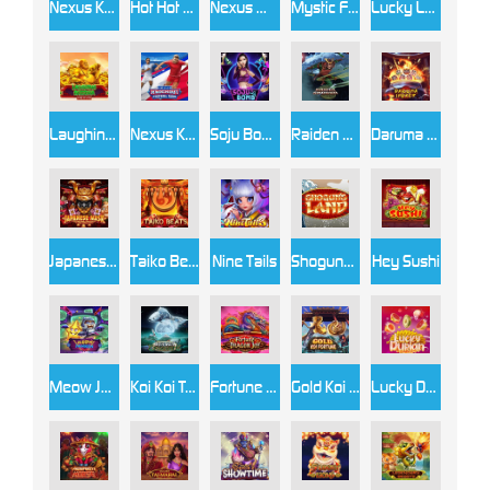
Nexus Koi Gate
Hot Hot Nexus
Nexus Wealth Inn
Mystic Fortune Nexus
Lucky Lucky Nexus
Laughing Buddha Nexus
Nexus Knockout Football Rush
Soju Bomb
Raiden Shogun
Daruma Impact
Japanese Mask
Taiko Beats
Nine Tails
Shoguns Land
Hey Sushi
Meow Janken
Koi Koi Treasure
Fortune Dragon Joy
Gold Koi Fortune
Lucky Durian