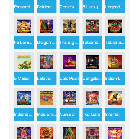
Prosperity Horse
Golden Taj Mahal
Genie's Showtime
5 Lucky Lions
Legendary Beasts
Fa Cai Shen Deluxe
Dragon Tiger Gate
The Big Deal Deluxe
Taberna De Los Muertos
Taberna De Los Muertos Ultra
5 Mariachis
Calaveras Explosivas
Gold Rush
Gangsters
Indian Cash Catcher
Indiana Wolf
Ride Em Cowboy
Nuwa Deluxe
Koi Gate
Infernal Fury