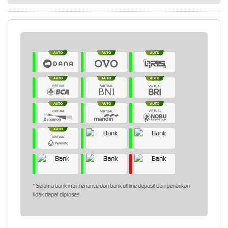
* Selama bank maintenance dan bank offline deposit dan penarikan
tidak dapat diproses