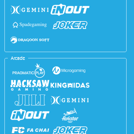
Arcade