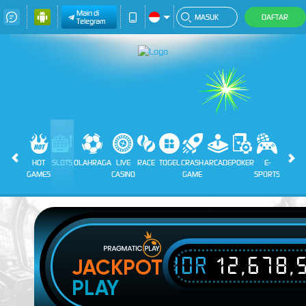
Main di
MASUK
DAFTAR
Telegram
HOT
SLOTS
OLAHRAGA
LIVE
RACE
TOGEL
CRASH
ARCADE
POKER
E-
PROMO
GAMES
CASINO
GAME
SPORTS
IDR
12,678,
JACKPOT
PLAY