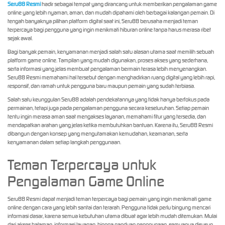
Seru88 Resmi
hadir sebagai tempat yang dirancang untuk memberikan pengalaman game
online yang lebih nyaman, aman, dan mudah dipahami oleh berbagai kalangan pemain. Di
tengah banyaknya pilihan platform digital saat ini, Seru88 berusaha menjadi teman
terpercaya bagi pengguna yang ingin menikmati hiburan online tanpa harus merasa ribet
sejak awal.
Bagi banyak pemain, kenyamanan menjadi salah satu alasan utama saat memilih sebuah
platform game online. Tampilan yang mudah digunakan, proses akses yang sederhana,
serta informasi yang jelas membuat pengalaman bermain terasa lebih menyenangkan.
Seru88 Resmi memahami hal tersebut dengan menghadirkan ruang digital yang lebih rapi,
responsif, dan ramah untuk pengguna baru maupun pemain yang sudah terbiasa.
Salah satu keunggulan Seru88 adalah pendekatannya yang tidak hanya berfokus pada
permainan, tetapi juga pada pengalaman pengguna secara keseluruhan. Setiap pemain
tentu ingin merasa aman saat mengakses layanan, memahami fitur yang tersedia, dan
mendapatkan arahan yang jelas ketika membutuhkan bantuan. Karena itu, Seru88 Resmi
dibangun dengan konsep yang mengutamakan kemudahan, keamanan, serta
kenyamanan dalam setiap langkah penggunaan.
Teman Terpercaya untuk
Pengalaman Game Online
Seru88 Resmi dapat menjadi teman terpercaya bagi pemain yang ingin menikmati game
online dengan cara yang lebih santai dan terarah. Pengguna tidak perlu bingung mencari
informasi dasar, karena semua kebutuhan utama dibuat agar lebih mudah ditemukan. Mulai
dari akses halaman, informasi layanan, hingga panduan penggunaan, semuanya disusun