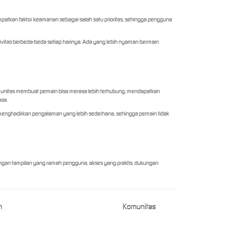
patkan faktor keamanan sebagai salah satu prioritas, sehingga pengguna
tivitas berbeda-beda setiap harinya. Ada yang lebih nyaman bermain
munitas membuat pemain bisa merasa lebih terhubung, mendapatkan
asa.
menghadirkan pengalaman yang lebih sederhana, sehingga pemain tidak
ngan tampilan yang ramah pengguna, akses yang praktis, dukungan
n
Komunitas