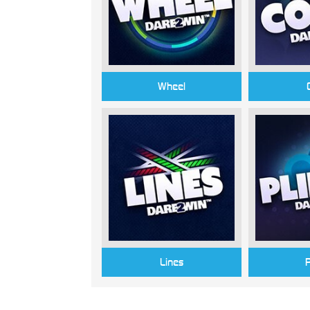
Wheel
Lines
P