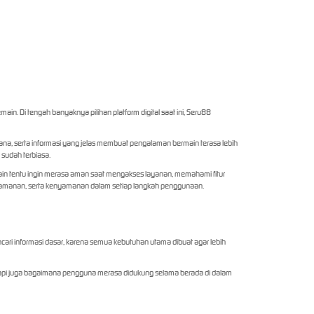
. Di tengah banyaknya pilihan platform digital saat ini, Seru88
na, serta informasi yang jelas membuat pengalaman bermain terasa lebih
sudah terbiasa.
in tentu ingin merasa aman saat mengakses layanan, memahami fitur
eamanan, serta kenyamanan dalam setiap langkah penggunaan.
ari informasi dasar, karena semua kebutuhan utama dibuat agar lebih
etapi juga bagaimana pengguna merasa didukung selama berada di dalam