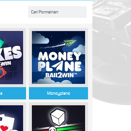
s
Moneyplane