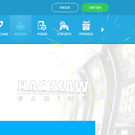
MASUK
DAFTAR
 GAME
ARCADE
POKER
E-SPORTS
PROMOSI