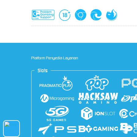
Tanggung Jawab Bermain
Browser Yang Didukung
Platform Penyedia Layanan
Slots