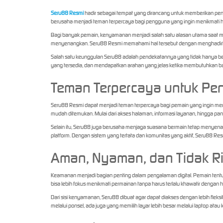
Seru88 Resmi
hadir sebagai tempat yang dirancang untuk memberikan peng
berusaha menjadi teman terpercaya bagi pengguna yang ingin menikmati hib
Bagi banyak pemain, kenyamanan menjadi salah satu alasan utama saat me
menyenangkan. Seru88 Resmi memahami hal tersebut dengan menghadirkan 
Salah satu keunggulan Seru88 adalah pendekatannya yang tidak hanya be
yang tersedia, dan mendapatkan arahan yang jelas ketika membutuhkan
Teman Terpercaya untuk Pe
Seru88 Resmi dapat menjadi teman terpercaya bagi pemain yang ingin meni
mudah ditemukan. Mulai dari akses halaman, informasi layanan, hingga 
Selain itu, Seru88 juga berusaha menjaga suasana bermain tetap menyena
platform. Dengan sistem yang tertata dan komunitas yang aktif, Seru88 
Aman, Nyaman, dan Tidak Ri
Keamanan menjadi bagian penting dalam pengalaman digital. Pemain tentu 
bisa lebih fokus menikmati permainan tanpa harus terlalu khawatir dengan
Dari sisi kenyamanan, Seru88 dibuat agar dapat diakses dengan lebih flek
melalui ponsel, ada juga yang memilih layar lebih besar melalui laptop ata