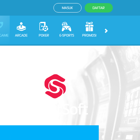
MASUK
DAFTAR
 GAME
ARCADE
POKER
E-SPORTS
PROMOSI