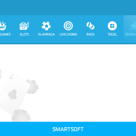
 GAMES
SLOTS
OLAHRAGA
LIVE CASINO
RACE
TOGEL
CRASH
SMARTSOFT