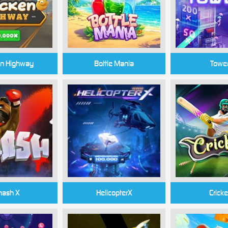
en Highway
Bottle Mania
Towe
mash X
HelicopterX
Crick