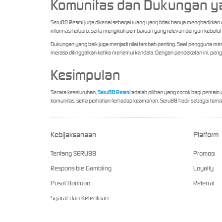
Komunitas dan Dukungan y
Seru88 Resmi juga dikenal sebagai ruang yang tidak hanya menghadirka
informasi terbaru, serta mengikuti pembaruan yang relevan dengan kebutuh
Dukungan yang baik juga menjadi nilai tambah penting. Saat pengguna 
merasa ditinggalkan ketika menemui kendala. Dengan pendekatan ini, penggun
Kesimpulan
Secara keseluruhan,
Seru88 Resmi
adalah pilihan yang cocok bagi pemain
komunitas, serta perhatian terhadap keamanan, Seru88 hadir sebagai teman 
Kebijaksanaan
Platform
Tentang SERU88
Promosi
Responsible Gambling
Loyalty
Pusat Bantuan
Referral
Syarat dan Ketentuan