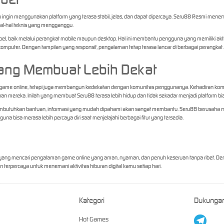
ingin menggunakan platform yang terasa stabil, jelas, dan dapat dipercaya. Seru88 Resmi menem
 hal-hal teknis yang mengganggu.
sibel, baik melalui perangkat mobile maupun desktop. Hal ini membantu pengguna yang memiliki ak
u komputer. Dengan tampilan yang responsif, pengalaman tetap terasa lancar di berbagai perangkat.
ang Membuat Lebih Dekat
n game online, tetapi juga membangun kedekatan dengan komunitas penggunanya. Kehadiran ko
an mereka. Inilah yang membuat Seru88 terasa lebih hidup dan tidak sekadar menjadi platform bi
membutuhkan bantuan, informasi yang mudah dipahami akan sangat membantu. Seru88 berusaha 
a bisa merasa lebih percaya diri saat menjelajahi berbagai fitur yang tersedia.
 yang mencari pengalaman game online yang aman, nyaman, dan penuh keseruan tanpa ribet. De
terpercaya untuk menemani aktivitas hiburan digital kamu setiap hari.
Kategori
Dukunga
Hot Games