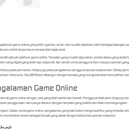
alaman game online yang lebih nyaman, aman, dan mudah dipahami oleh berbagai kalangan pemain
uran online tanpa harus merasa ribet sejak awal.
milih sebuah platform game online. Tampilan yang mudah digunakan, proses akses yang sederha
ruang digital yang lebih rapi, responsif, dan ramah untuk pengguna baru maupun pemain yang 
rfokus pada permainan, tetapi juga pada pengalaman pengguna secara keseluruhan. Setiap pema
 bantuan. Karena itu, Seru88 Resmi dibangun dengan konsep yang mengutamakan kemudahan, k
ngalaman Game Online
kmati game online dengan cara yang lebih santai dan terarah. Pengguna tidak perlu bingung menc
panduan penggunaan, semuanya disusun dengan tampilan yang praktis dan tidak membingungkan.
ngkan. Dalam dunia game online, pengalaman yang baik bukan hanya soal fitur yang tersedia, t
Resmi memberikan kesan sebagai tempat yang dekat dengan kebutuhan pemain masa kini.
bet