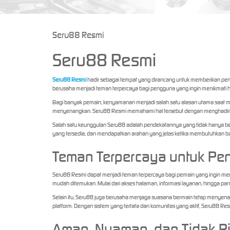
Seru88 Resmi
Seru88 Resmi
Seru88 Resmi
hadir sebagai tempat yang dirancang untuk memberikan peng
berusaha menjadi teman terpercaya bagi pengguna yang ingin menikmati hib
Bagi banyak pemain, kenyamanan menjadi salah satu alasan utama saat me
menyenangkan. Seru88 Resmi memahami hal tersebut dengan menghadirkan 
Salah satu keunggulan Seru88 adalah pendekatannya yang tidak hanya be
yang tersedia, dan mendapatkan arahan yang jelas ketika membutuhkan
Teman Terpercaya untuk Pe
Seru88 Resmi dapat menjadi teman terpercaya bagi pemain yang ingin meni
mudah ditemukan. Mulai dari akses halaman, informasi layanan, hingga 
Selain itu, Seru88 juga berusaha menjaga suasana bermain tetap menyena
platform. Dengan sistem yang tertata dan komunitas yang aktif, Seru88 
Aman, Nyaman, dan Tidak Ri