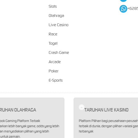
Slots
+628
Olahraga
Live Casino
Race
Togel
Crash Game
Arcade
Poker
E-Sports
RUHAN OLAHRAGA
TARUHAN LIVE KASINO
ook Gaming Platform Terbaik
Platform Pilihan bagi perusahaan-perusa
kan lebih banyak game, odds yang lebih
terbaik di dunia, dengan pilihan variasi g
 dan menyediakan pilihan yang lebih
terbanyak
untuk pemain.