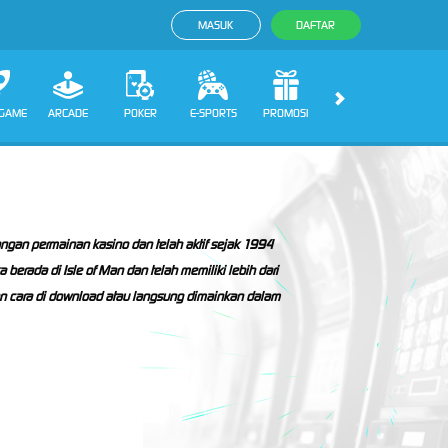
MASUK
DAFTAR
 GAME
ARCADE
POKER
E-SPORTS
PROMOSI
an permainan kasino dan telah aktif sejak 1994
erada di Isle of Man dan telah memiliki lebih dari
an cara di download atau langsung dimainkan dalam