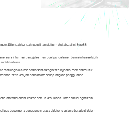
. Di tengah banyaknya pilihan platform digital saat ini, Seru88
na, serta informasi yang jelas membuat pengalaman bermain terasa lebih
sudah terbiasa.
in tentu ingin merasa aman saat mengakses layanan, memahami fitur
eamanan, serta kenyamanan dalam setiap langkah penggunaan.
ari informasi dasar, karena semua kebutuhan utama dibuat agar lebih
etapi juga bagaimana pengguna merasa didukung selama berada di dalam