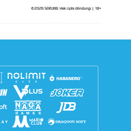
©2026 SERU88. Hak cipta dilindungi | 18+